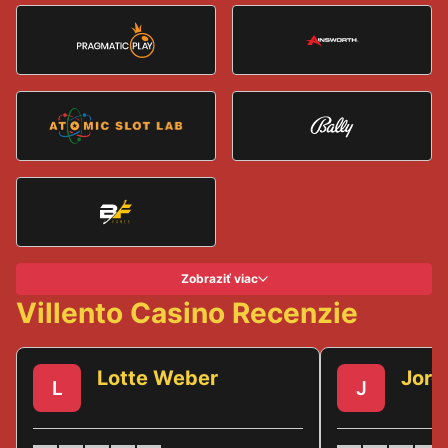
Zobraziť viac
Villento Casino Recenzie
Lotte Weber
Jord
L
J