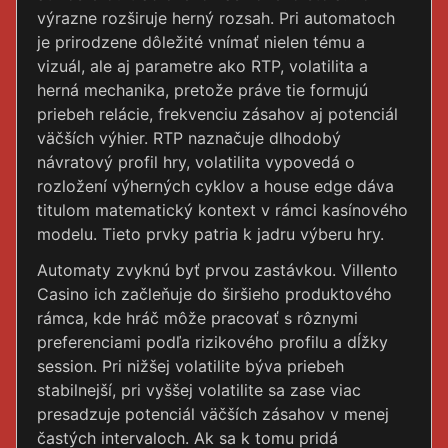
výrazne rozširuje herný rozsah. Pri automatoch
je prirodzene dôležité vnímať nielen tému a
vizuál, ale aj parametre ako RTP, volatilita a
herná mechanika, pretože práve tie formujú
priebeh relácie, frekvenciu zásahov aj potenciál
väčších výhier. RTP naznačuje dlhodobý
návratový profil hry, volatilita vypovedá o
rozložení výherných cyklov a house edge dáva
titulom matematický kontext v rámci kasínového
modelu. Tieto prvky patria k jadru výberu hry.
Automaty zvyknú byť prvou zastávkou. Villento
Casino ich začleňuje do širšieho produktového
rámca, kde hráč môže pracovať s rôznymi
preferenciami podľa rizikového profilu a dĺžky
session. Pri nižšej volatilite býva priebeh
stabilnejší, pri vyššej volatilite sa zase viac
presadzuje potenciál väčších zásahov v menej
častých intervaloch. Ak sa k tomu pridá