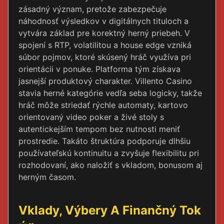
zásadný význam, pretože zabezpečuje
náhodnosť výsledkov v digitálnych tituloch a
vytvára základ pre korektný herný priebeh. V
spojení s RTP, volatilitou a house edge vzniká
súbor pojmov, ktoré skúsený hráč využíva pri
orientácii v ponuke. Platforma tým získava
jasnejší produktový charakter. Villento Casino
stavia herné kategórie vedľa seba logicky, takže
hráč môže striedať rýchle automaty, kartovo
orientovaný video poker a živé stoly s
autentickejším tempom bez nutnosti meniť
prostredie. Takáto štruktúra podporuje dlhšiu
používateľskú kontinuitu a zvyšuje flexibilitu pri
rozhodovaní, ako naložiť s vkladom, bonusom aj
herným časom.
Vklady, Výbery A Finančný Tok