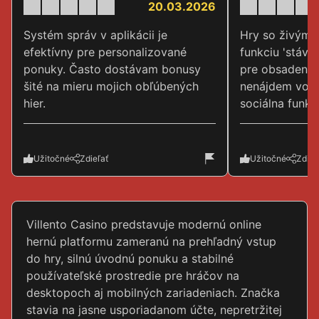
20.03.2026
Systém správ v aplikácii je
Hry so živým 
efektívny pre personalizované
funkciu 'stávka
ponuky. Často dostávam bonusy
pre obsadené s
šité na mieru mojich obľúbených
nenájdem voľn
hier.
sociálna funkc
Užitočné
Zdieľať
Užitočné
Zdieľ
Villento Casino predstavuje modernú online
hernú platformu zameranú na prehľadný vstup
do hry, silnú úvodnú ponuku a stabilné
používateľské prostredie pre hráčov na
desktopoch aj mobilných zariadeniach. Značka
stavia na jasne usporiadanom účte, nepretržitej