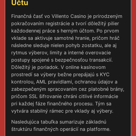
Účtu
Finančná časť vo Villento Casino je prirodzeným
pokračovaním registrácie a tvorí dôležitý pilier
každodennej práce s herným účtom. Po prvom
vklade sa aktivuje samotné hranie, pričom hráč
následne sleduje nielen pohyb zostatku, ale aj
rytmus výberov, limity a interné overovacie
postupy spojené s bezpečnosťou transakcií.
Dôležitý je poriadok. V online kasínovom
prostredí sa výbery bežne prepájajú s KYC
kontrolou, AML pravidlami, ochranou údajov a
zabezpečeným spracovaním cez platobné brány,
pričom SSL šifrovanie chráni citlivé informácie
pri každej fáze finančného procesu. Tým sa
vytvára stabilný rámec pre vklady aj výbery.
Nasledujúca tabuľka sumarizuje základnú
štruktúru finančných operácií na platforme.