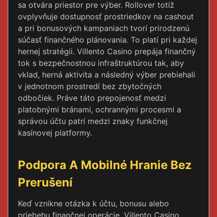
sa otvára priestor pre výber. Rollover totiž
ovplyvňuje dostupnosť prostriedkov na cashout
a pri bonusových kampaniach tvorí prirodzenú
súčasť finančného plánovania. To platí pri každej
hernej stratégii. Villento Casino prepája finančný
tok s bezpečnostnou infraštruktúrou tak, aby
vklad, herná aktivita a následný výber prebiehali
v jednotnom prostredí bez zbytočných
odbočiek. Práve táto prepojenosť medzi
platobnými bránami, ochrannými procesmi a
správou účtu patrí medzi znaky funkčnej
kasínovej platformy.
Podpora A Mobilné Hranie Bez
Prerušení
Keď vznikne otázka k účtu, bonusu alebo
priebehu finančnej operácie, Villento Casino