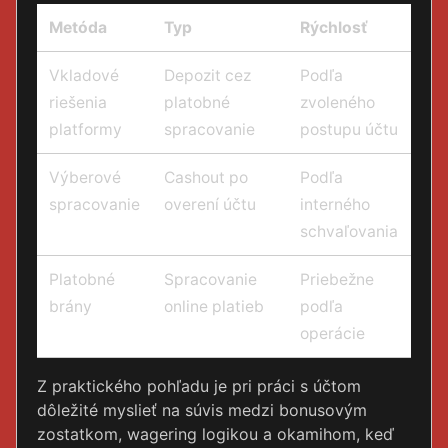
Metóda
Typ
Rýchlosť
Vkladové
Depozit cez
Podľa
riešenia
platobné
zvoleného
platformy
spracovanie
postupu účtu
Výberové
Cashout po
Podľa
spracovanie
overení účtu
interného
schvaľovania
Platobné
Spracovanie
Priebežne
brány
online platieb
podľa
operácie
Z praktického pohľadu je pri práci s účtom
dôležité myslieť na súvis medzi bonusovým
zostatkom, wagering logikou a okamihom, keď